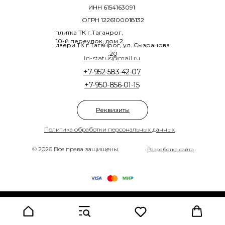
ИНН 6154163091
ОГРН 1226100018132
плитка ТК г.Таганрог,
10-й переулок, дом 2
двери ТК г.Таганрог, ул. Сызранова
,20
in-status@mail.ru
+7-952-583-42-07
+7-950-856-01-15
Реквизиты
Политика обработки персональных данных
© 2026 Все права защищены.
Разработка сайта
Tilda
Made on