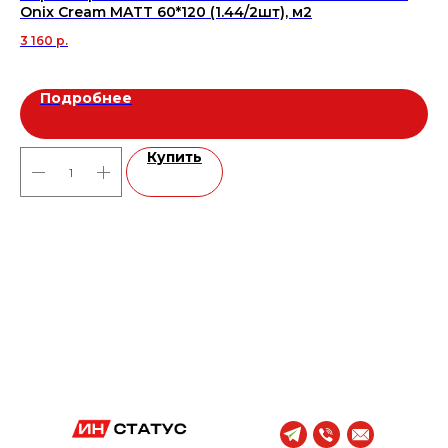
Onix Cream MATT 60*120 (1.44/2шт), м2
60
3 160
р.
1 8
Подробнее
Купить