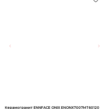
Керамогранит ENNFACE ONIX ENONX7007MT60120
Ке