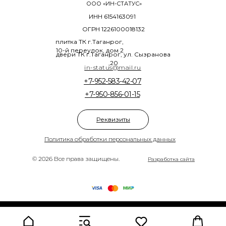
ООО «ИН-СТАТУС»
ИНН 6154163091
ОГРН 1226100018132
плитка ТК г.Таганрог,
10-й переулок, дом 2
двери ТК г.Таганрог, ул. Сызранова
,20
in-status@mail.ru
+7-952-583-42-07
+7-950-856-01-15
Реквизиты
Политика обработки персональных данных
© 2026 Все права защищены.
Разработка сайта
Tilda
Made on