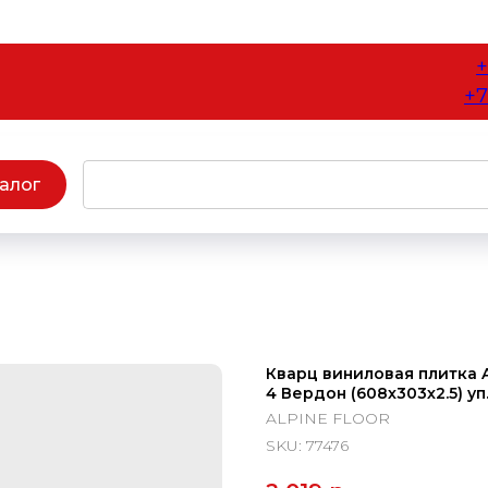
+
+7
алог
Кварц виниловая плитка Al
4 Вердон (608х303х2.5) уп
ALPINE FLOOR
SKU:
77476