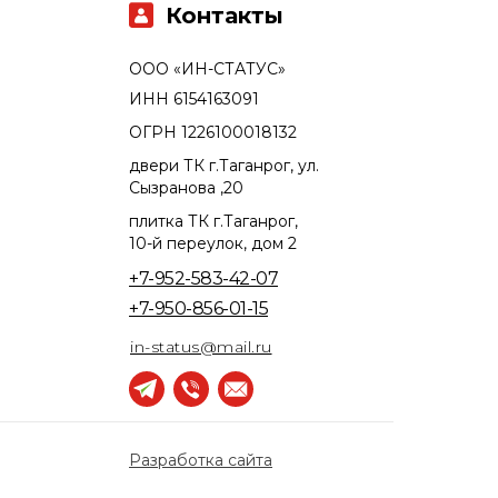
Контакты
ООО «ИН-СТАТУС»
ИНН 6154163091
ОГРН 1226100018132
двери ТК г.Таганрог, ул.
Сызранова ,20
плитка ТК г.Таганрог,
10-й переулок, дом 2
+7-952-583-42-07
+7-950-856-01-15
in-status@mail.ru
Разработка сайта