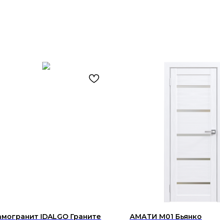
могранит IDALGO Граните
АМАТИ М01 Бьянко