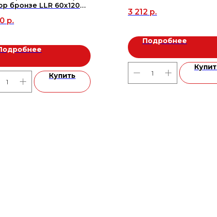
р бронзе LLR 60x120
3 212
р.
6м2/3шт), м2
00
р.
Подробнее
Подробнее
Купит
Купить