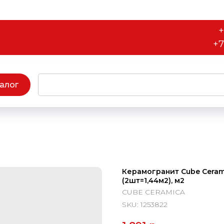
+
+7
алог
Керамогранит Cube Ceram
(2шт=1,44м2), м2
CUBE CERAMICA
SKU:
1253822