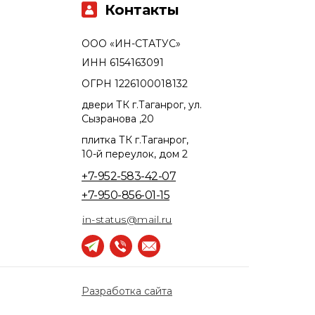
Контакты
ООО «ИН-СТАТУС»
ИНН 6154163091
ОГРН 1226100018132
двери ТК г.Таганрог, ул.
Сызранова ,20
плитка ТК г.Таганрог,
10-й переулок, дом 2
+7-952-583-42-07
+7-950-856-01-15
in-status@mail.ru
Разработка сайта