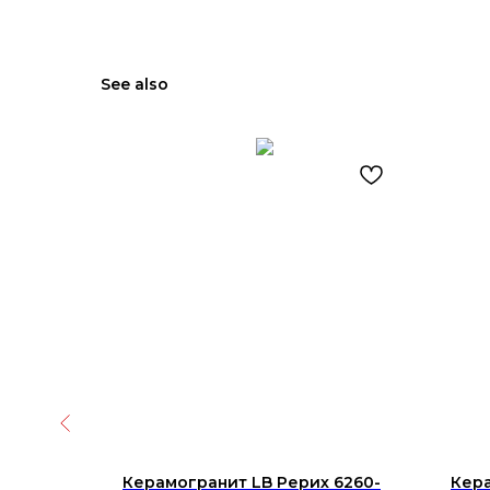
See also
amica
Керамогранит LB Рерих 6260-
Кера