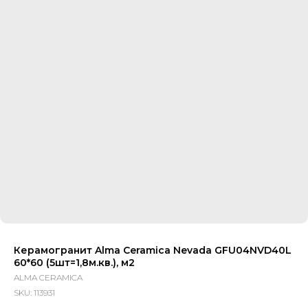
Керамогранит Alma Ceramica Nevada GFU04NVD40L
60*60 (5шт=1,8м.кв.), м2
ALMA CERAMICA
SKU:
113931