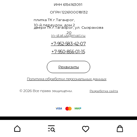
ИНН 6154163091
ОГРН 1226100018132
плитка ТК г.Таганрог,
10-й переулок, дом 2
двери ТК г.Таганрог, ул. Сызранова
,20
in-status@mail.ru
+7-952-583-42-07
+7-950-856-01-15
Реквизиты
Политика обработки персональных данных
© 2026 Все права защищены.
Разработка сайта
Tilda
Made on