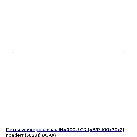
Петля универсальная IN4000U GR (4B/P 100x70x2)
Пл
графит (58231) (AJAX)
01