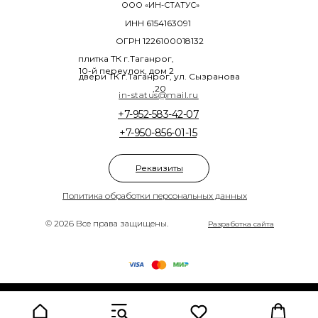
ООО «ИН-СТАТУС»
ИНН 6154163091
ОГРН 1226100018132
плитка ТК г.Таганрог,
10-й переулок, дом 2
двери ТК г.Таганрог, ул. Сызранова
,20
in-status@mail.ru
+7-952-583-42-07
+7-950-856-01-15
Реквизиты
Политика обработки персональных данных
© 2026 Все права защищены.
Разработка сайта
Tilda
Made on