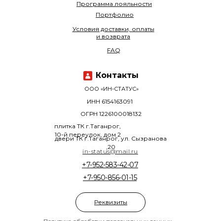
Программа лояльности
Портфолио
Условия доставки, оплаты
и возврата
FAQ
Контакты
ООО «ИН-СТАТУС»
ИНН 6154163091
ОГРН 1226100018132
плитка ТК г.Таганрог,
10-й переулок, дом 2
двери ТК г.Таганрог, ул. Сызранова
,20
in-status@mail.ru
+7-952-583-42-07
+7-950-856-01-15
Реквизиты