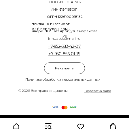
ООО «ИН-СТАТУС»
ИНН 6154163091
ОГРН 1226100018132
плитка ТК г.Таганрог,
10-й переулок, дом 2
двери ТК г.Таганрог, ул. Сызранова
,20
in-status@mail.ru
+7-952-583-42-07
+7-950-856-01-15
Реквизиты
Политика обработки персональных данных
© 2026 Все права защищены.
Разработка сайта
Tilda
Made on