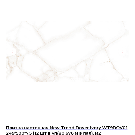
Плитка настенная New Trend Dover Ivory WT9DOV01
Ке
249*500*7,5 (12 шт в уп/80.676 м в пал), м2
44