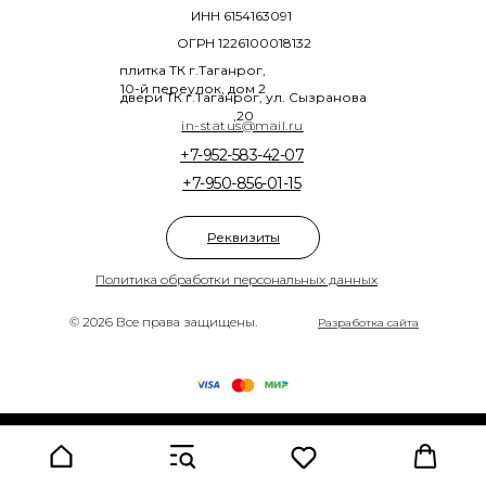
ИНН 6154163091
ОГРН 1226100018132
плитка ТК г.Таганрог,
10-й переулок, дом 2
двери ТК г.Таганрог, ул. Сызранова
,20
in-status@mail.ru
+7-952-583-42-07
+7-950-856-01-15
Реквизиты
Политика обработки персональных данных
© 2026 Все права защищены.
Разработка сайта
Tilda
Made on