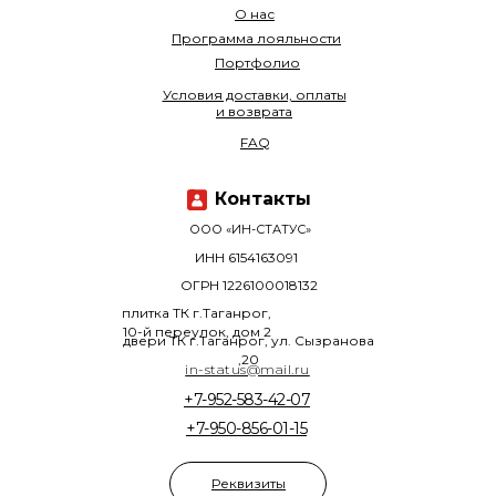
О нас
Программа лояльности
Портфолио
Условия доставки, оплаты
и возврата
FAQ
Контакты
ООО «ИН-СТАТУС»
ИНН 6154163091
ОГРН 1226100018132
плитка ТК г.Таганрог,
10-й переулок, дом 2
двери ТК г.Таганрог, ул. Сызранова
,20
in-status@mail.ru
+7-952-583-42-07
+7-950-856-01-15
Реквизиты