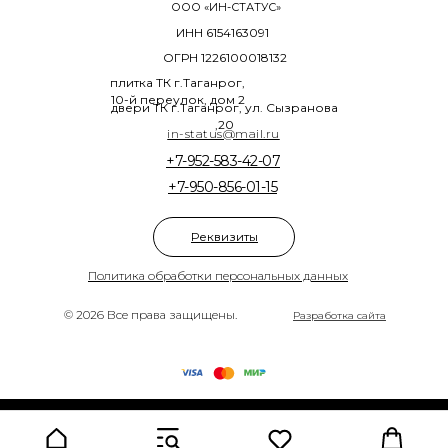
ООО «ИН-СТАТУС»
ИНН 6154163091
ОГРН 1226100018132
плитка ТК г.Таганрог,
10-й переулок, дом 2
двери ТК г.Таганрог, ул. Сызранова
,20
in-status@mail.ru
+7-952-583-42-07
+7-950-856-01-15
Реквизиты
Политика обработки персональных данных
© 2026 Все права защищены.
Разработка сайта
Tilda
Made on