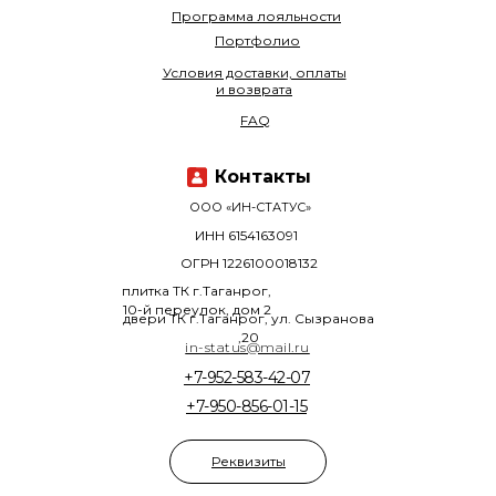
Программа лояльности
Портфолио
Условия доставки, оплаты
и возврата
FAQ
Контакты
ООО «ИН-СТАТУС»
ИНН 6154163091
ОГРН 1226100018132
плитка ТК г.Таганрог,
10-й переулок, дом 2
двери ТК г.Таганрог, ул. Сызранова
,20
in-status@mail.ru
+7-952-583-42-07
+7-950-856-01-15
Реквизиты