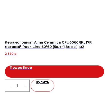
Керамограмит Alma Ceramica GFU6060RKL17R
Ке
матовый Rock Line 60*60 (5шт=1,8м.кв.), м2
SP
(2
2 390
р.
2 
Подробнее
Купить