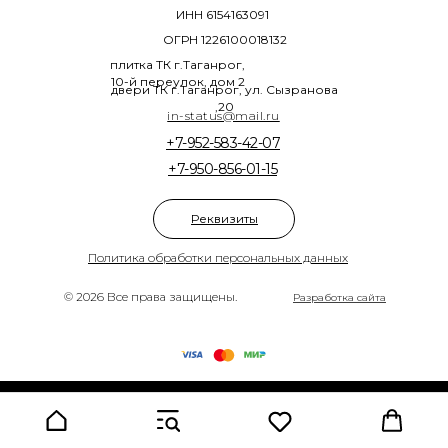
ИНН 6154163091
ОГРН 1226100018132
плитка ТК г.Таганрог,
10-й переулок, дом 2
двери ТК г.Таганрог, ул. Сызранова
,20
in-status@mail.ru
+7-952-583-42-07
+7-950-856-01-15
Реквизиты
Политика обработки персональных данных
© 2026 Все права защищены.
Разработка сайта
Tilda
Made on