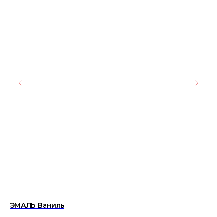
ЭМАЛЬ Ваниль
Пл
WT