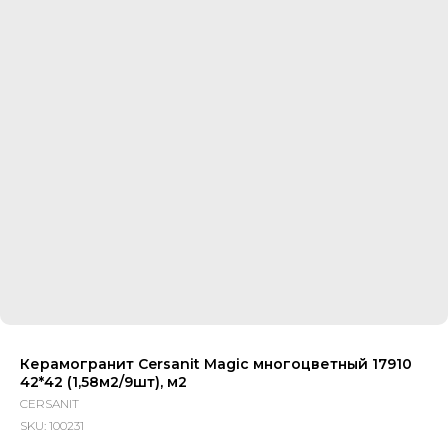
Керамогранит Cersanit Magic многоцветный 17910
42*42 (1,58м2/9шт), м2
CERSANIT
SKU:
100231