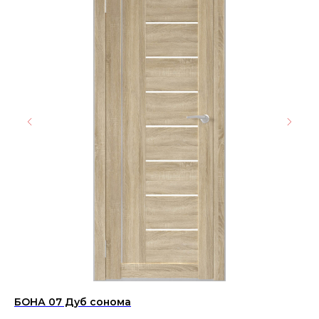
БОНА 07 Дуб сонома
Вх
го