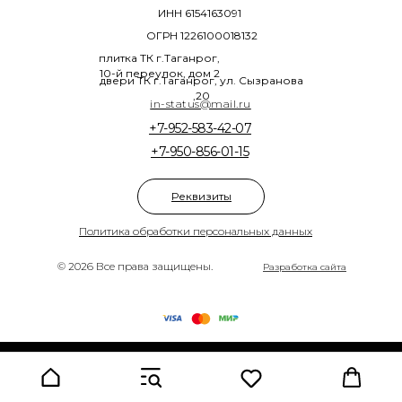
ИНН 6154163091
ОГРН 1226100018132
плитка ТК г.Таганрог,
10-й переулок, дом 2
двери ТК г.Таганрог, ул. Сызранова
,20
in-status@mail.ru
+7-952-583-42-07
+7-950-856-01-15
Реквизиты
Политика обработки персональных данных
© 2026 Все права защищены.
Разработка сайта
Tilda
Made on