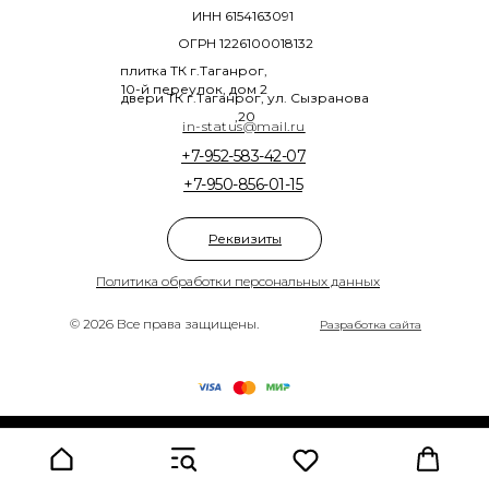
ИНН 6154163091
ОГРН 1226100018132
плитка ТК г.Таганрог,
10-й переулок, дом 2
двери ТК г.Таганрог, ул. Сызранова
,20
in-status@mail.ru
+7-952-583-42-07
+7-950-856-01-15
Реквизиты
Политика обработки персональных данных
© 2026 Все права защищены.
Разработка сайта
Tilda
Made on