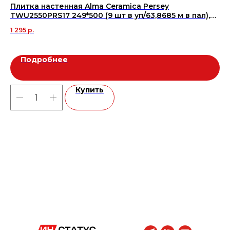
Плитка настенная Alma Ceramica Persey
Ке
TWU2550PRS17 249*500 (9 шт в уп/63,8685 м в пал),
Не
м2
1 295
р.
3 5
Подробнее
Купить