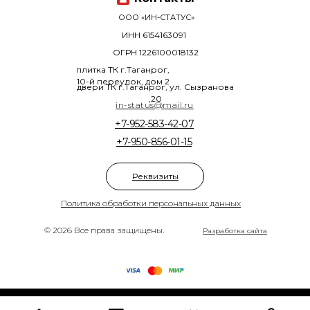
ООО «ИН-СТАТУС»
ИНН 6154163091
ОГРН 1226100018132
плитка ТК г.Таганрог,
10-й переулок, дом 2
двери ТК г.Таганрог, ул. Сызранова
,20
in-status@mail.ru
+7-952-583-42-07
+7-950-856-01-15
Реквизиты
Политика обработки персональных данных
© 2026 Все права защищены.
Разработка сайта