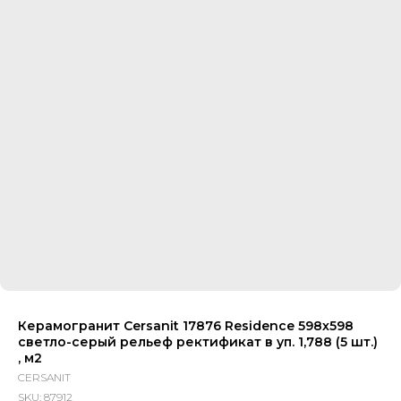
Керамогранит Cersanit 17876 Residence 598х598
светло-серый рельеф ректификат в уп. 1,788 (5 шт.)
, м2
CERSANIT
SKU:
87912