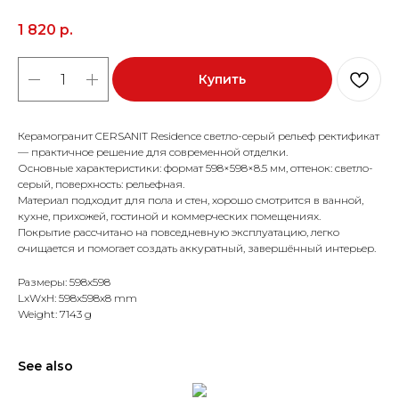
1 820
р.
Купить
Керамогранит CERSANIT Residence светло-серый рельеф ректификат
— практичное решение для современной отделки.
Основные характеристики: формат 598×598×8.5 мм, оттенок: светло-
серый, поверхность: рельефная.
Материал подходит для пола и стен, хорошо смотрится в ванной,
кухне, прихожей, гостиной и коммерческих помещениях.
Покрытие рассчитано на повседневную эксплуатацию, легко
очищается и помогает создать аккуратный, завершённый интерьер.
Размеры: 598x598
LxWxH: 598x598x8 mm
Weight: 7143 g
See also