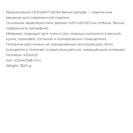
Керамогранит CERSANIT SIENA белый рельеф — практичное
решение для современной отделки.
Основные характеристики: формат 420×420×8.5 мм, оттенок: белый,
поверхность: рельефная.
Материал подходит для пола и стен, хорошо смотрится в ванной,
кухне, прихожей, гостиной и коммерческих помещениях.
Покрытие рассчитано на повседневную эксплуатацию, легко
очищается и помогает создать аккуратный, завершённый интерьер.
Размеры: 420x420
lwh: 420x420x8 mm
Weight: 3524 g