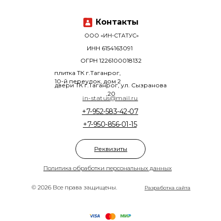
Контакты
ООО «ИН-СТАТУС»
ИНН 6154163091
ОГРН 1226100018132
плитка ТК г.Таганрог,
10-й переулок, дом 2
двери ТК г.Таганрог, ул. Сызранова
,20
in-status@mail.ru
+7-952-583-42-07
+7-950-856-01-15
Реквизиты
Политика обработки персональных данных
© 2026 Все права защищены.
Разработка сайта