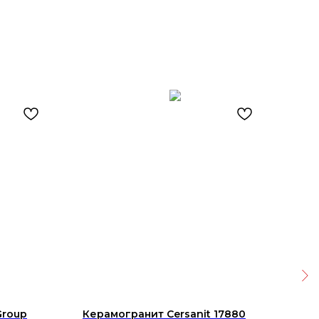
Group
Керамогранит Cersanit 17880
Кер