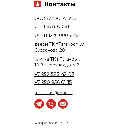
Контакты
ООО «ИН-СТАТУС»
ИНН 6154163091
ОГРН 1226100018132
двери ТК г.Таганрог, ул.
Сызранова ,20
плитка ТК г.Таганрог,
10-й переулок, дом 2
+7-952-583-42-07
+7-950-856-01-15
in-status@mail.ru
Разработка сайта