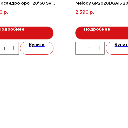
исандро оро 120*60 SR
Melody GP2020DGA15 20
/2,16м2), м2
(24шт./0,96м2), м2
0
р.
2 590
р.
Подробнее
Подробнее
Купить
Купит