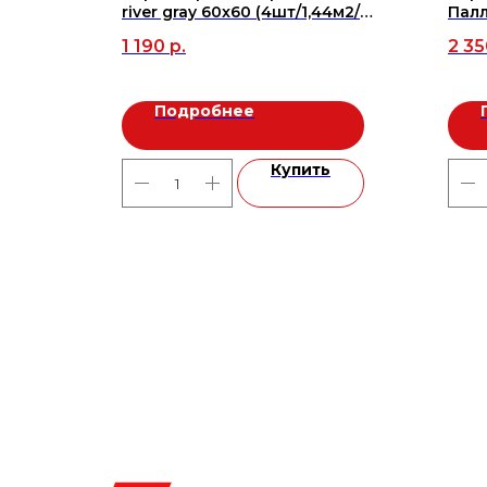
 хром
river gray 60x60 (4шт/1,44м2/
Палл
Пл-57,6), м2
(3шт
1 190
р.
2 35
Подробнее
ь
Купить