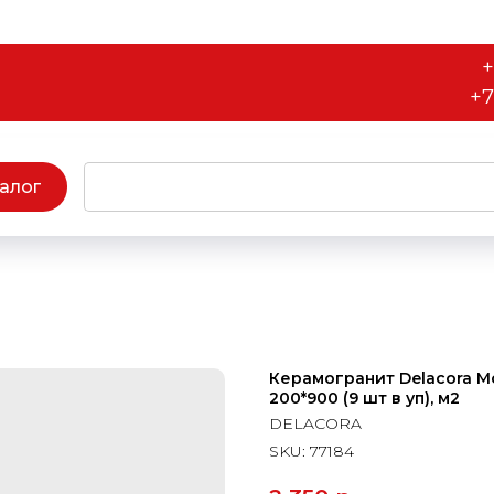
+
+7
алог
Керамогранит Delacora M
200*900 (9 шт в уп), м2
DELACORA
SKU:
77184