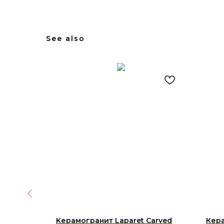
See also
1.CLEVER
Kерамогранит Laparet Carved
Кера