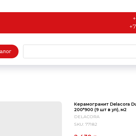
+
+7
алог
Керамогранит Delacora D
200*900 (9 шт в уп), м2
DELACORA
SKU:
77182