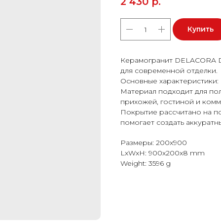
2 430
р.
Купить
Керамогранит DELACORA D
для современной отделки.
Основные характеристики: ф
Материал подходит для пола
прихожей, гостиной и ком
Покрытие рассчитано на п
помогает создать аккуратн
Размеры: 200x900
LxWxH: 900x200x8 mm
Weight: 3596 g