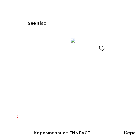
See also
le
Керамогранит ENNFACE
Кера