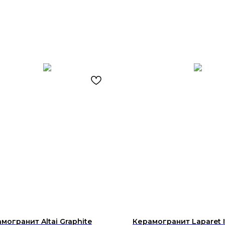
могранит Altai Graphite
Керамогранит Laparet 