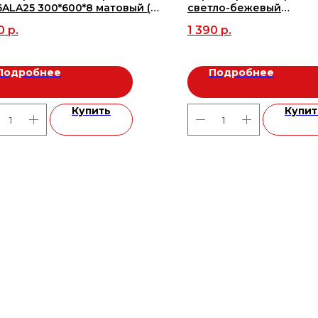
ALA25 300*600*8 матовый (8
светло-бежевый
 уп/1,44м2), м2
14.7*59.4(1.31м2/15шт), м
0
р.
1 390
р.
Подробнее
Подробнее
Купить
Купит