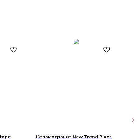
Itape
Керамогранит New Trend Blues
Ква