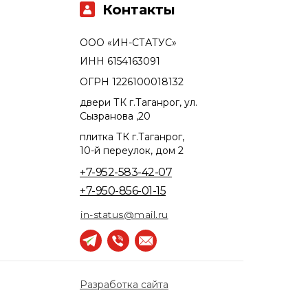
Контакты
ООО «ИН-СТАТУС»
ИНН 6154163091
ОГРН 1226100018132
двери ТК г.Таганрог, ул.
Сызранова ,20
плитка ТК г.Таганрог,
10-й переулок, дом 2
+7-952-583-42-07
+7-950-856-01-15
in-status@mail.ru
Разработка сайта