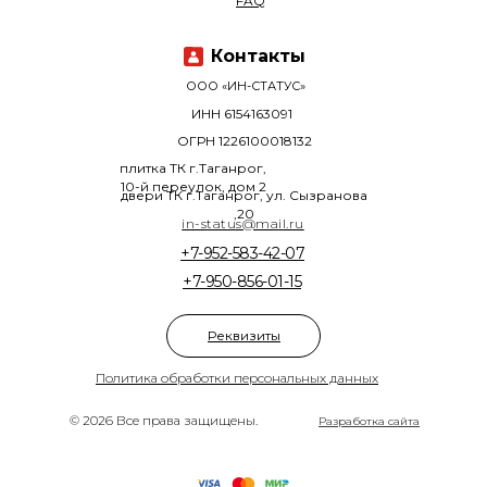
FAQ
Контакты
ООО «ИН-СТАТУС»
ИНН 6154163091
ОГРН 1226100018132
плитка ТК г.Таганрог,
10-й переулок, дом 2
двери ТК г.Таганрог, ул. Сызранова
,20
in-status@mail.ru
+7-952-583-42-07
+7-950-856-01-15
Реквизиты
Политика обработки персональных данных
© 2026 Все права защищены.
Разработка сайта