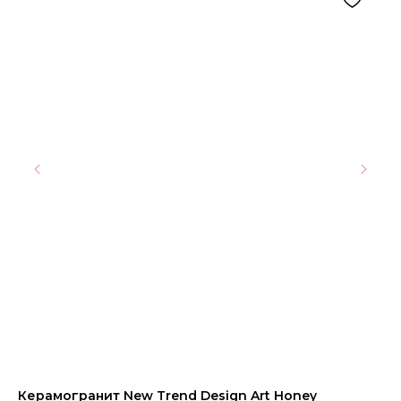
Керамогранит New Trend Design Art Honey
Эм