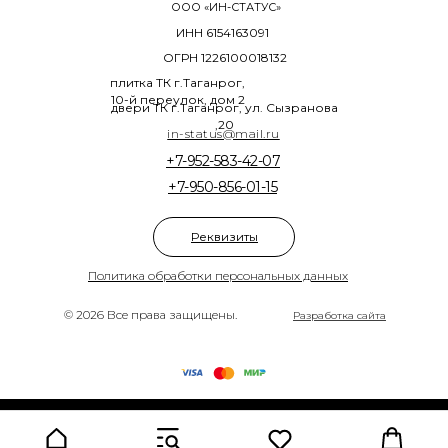
ООО «ИН-СТАТУС»
ИНН 6154163091
ОГРН 1226100018132
плитка ТК г.Таганрог,
10-й переулок, дом 2
двери ТК г.Таганрог, ул. Сызранова
,20
in-status@mail.ru
+7-952-583-42-07
+7-950-856-01-15
Реквизиты
Политика обработки персональных данных
© 2026 Все права защищены.
Разработка сайта
Tilda
Made on