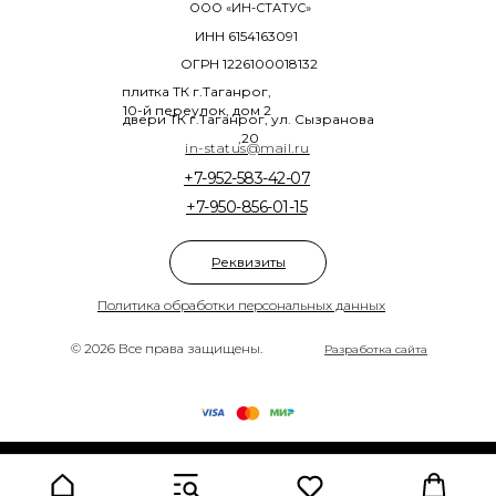
ООО «ИН-СТАТУС»
ИНН 6154163091
ОГРН 1226100018132
плитка ТК г.Таганрог,
10-й переулок, дом 2
двери ТК г.Таганрог, ул. Сызранова
,20
in-status@mail.ru
+7-952-583-42-07
+7-950-856-01-15
Реквизиты
Политика обработки персональных данных
© 2026 Все права защищены.
Разработка сайта
Tilda
Made on