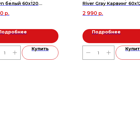
n белый 60x120
River Gray Карвинг 60х1
нированный (1,44м2/2шт), м2
90
р.
2 990
р.
Подробнее
Подробнее
Купить
Купит