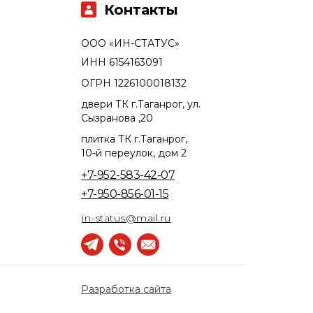
Контакты
ООО «ИН-СТАТУС»
ИНН 6154163091
ОГРН 1226100018132
двери ТК г.Таганрог, ул.
Сызранова ,20
плитка ТК г.Таганрог,
10-й переулок, дом 2
+7-952-583-42-07
+7-950-856-01-15
in-status@mail.ru
Разработка сайта