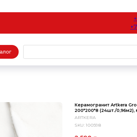
+
+7
алог
Керамогранит Artkera Gro
200*200*8 (24шт./0,96м2),
ARTKERA
SKU:
100598