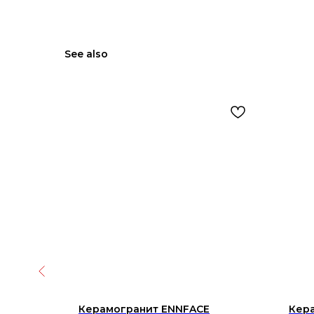
See also
 LOFT
Керамогранит ENNFACE
Кера