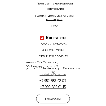
Программа лояльности
Портфолио
Условия доставки, оплаты
и возврата
FAQ
Контакты
ООО «ИН-СТАТУС»
ИНН 6154163091
ОГРН 1226100018132
плитка ТК г.Таганрог,
10-й переулок, дом 2
двери ТК г.Таганрог, ул. Сызранова
,20
in-status@mail.ru
+7-952-583-42-07
+7-950-856-01-15
Реквизиты