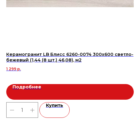
Керамогранит LB Блисс 6260-0074 300х600 светло-
Ке
бежевый (1,44 (8 шт.) 46,08), м2
мн
1 299
р.
1 3
Подробнее
Купить