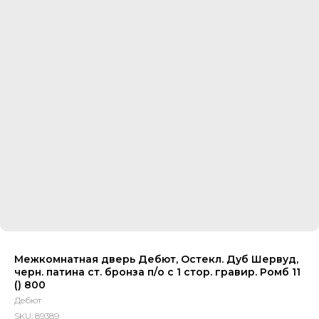
Межкомнатная дверь Дебют, Остекл. Дуб Шервуд,
черн. патина ст. бронза п/о с 1 стор. гравир. Ромб 11
() 800
Дебют
SKU:
89389