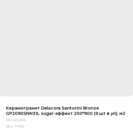
Керамогранит Delacora Santorini Bronze
GP2090SNN31L sugar-эффект 200*900 (9 шт в уп), м2
DELACORA
SKU:
77193