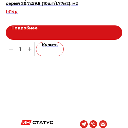
серый 29,7x59,8 (10шт/1,77м2), м2
GP
1 414
р.
2 
Подробнее
Купить