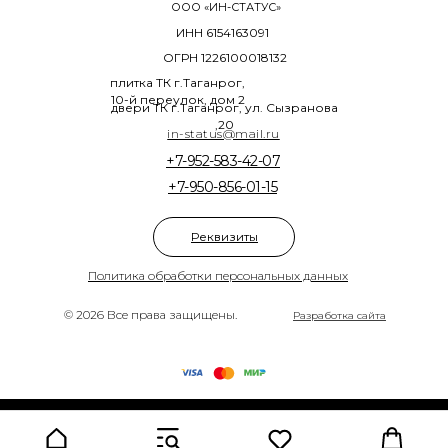
ООО «ИН-СТАТУС»
ИНН 6154163091
ОГРН 1226100018132
плитка ТК г.Таганрог,
10-й переулок, дом 2
двери ТК г.Таганрог, ул. Сызранова
,20
in-status@mail.ru
+7-952-583-42-07
+7-950-856-01-15
Реквизиты
Политика обработки персональных данных
© 2026 Все права защищены.
Разработка сайта
Tilda
Made on