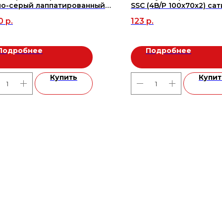
но-серый лаппатированный
SSC (4B/P 100x70x2) са
119.7 (2шт/1,44м2), м2
(58233) (AJAX)
0
р.
123
р.
Подробнее
Подробнее
Купить
Купит