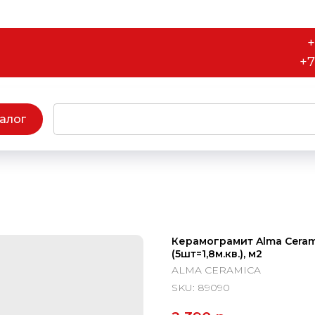
+
+7
алог
Керамограмит Alma Ceram
(5шт=1,8м.кв.), м2
ALMA CERAMICA
SKU:
89090