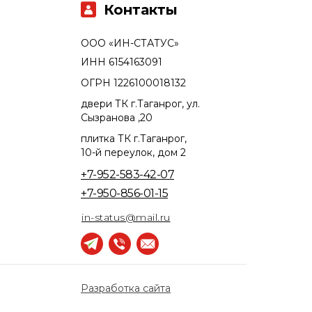
Контакты
ООО «ИН-СТАТУС»
ИНН 6154163091
ОГРН 1226100018132
двери ТК г.Таганрог, ул.
Сызранова ,20
плитка ТК г.Таганрог,
10-й переулок, дом 2
+7-952-583-42-07
+7-950-856-01-15
in-status@mail.ru
Разработка сайта