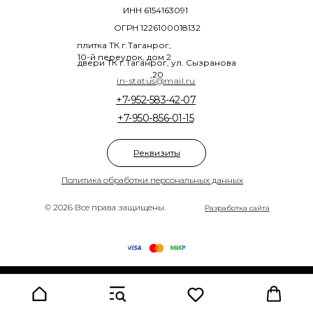
ИНН 6154163091
ОГРН 1226100018132
плитка ТК г.Таганрог,
10-й переулок, дом 2
двери ТК г.Таганрог, ул. Сызранова
,20
in-status@mail.ru
+7-952-583-42-07
+7-950-856-01-15
Реквизиты
Политика обработки персональных данных
© 2026 Все права защищены.
Разработка сайта
Tilda
Made on