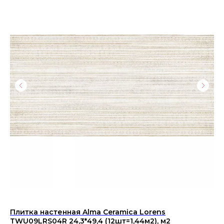
Плитка настенная Alma Ceramica Lorens
Ст
TWU09LRS04R 24,3*49,4 (12шт=1,44м2), м2
ш