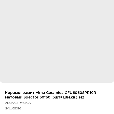
Керамограмит Alma Ceramica GFU6060SPR10R
матовый Spector 60*60 (5шт=1,8м.кв.), м2
ALMA CERAMICA
SKU:
89098