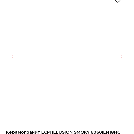
Керамогранит LCM ILLUSION SMOKY 6060ILN18HG
Ке