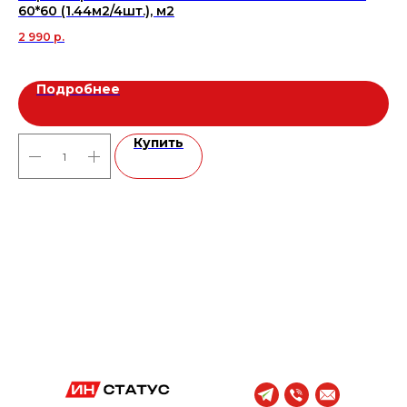
60*60 (1.44м2/4шт.), м2
On
2 990
р.
3 
Подробнее
Купить