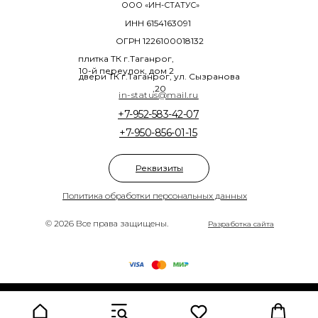
ООО «ИН-СТАТУС»
ИНН 6154163091
ОГРН 1226100018132
плитка ТК г.Таганрог,
10-й переулок, дом 2
двери ТК г.Таганрог, ул. Сызранова
,20
in-status@mail.ru
+7-952-583-42-07
+7-950-856-01-15
Реквизиты
Политика обработки персональных данных
© 2026 Все права защищены.
Разработка сайта
Tilda
Made on