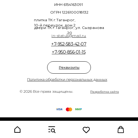
ИНН 6154163091
ОГРН 1226100018132
плитка ТК г.Таганрог,
10-й переулок, дом 2
двери ТК г.Таганрог, ул. Сызранова
,20
in-status@mail.ru
+7-952-583-42-07
+7-950-856-01-15
Реквизиты
Политика обработки персональных данных
© 2026 Все права защищены.
Разработка сайта
Tilda
Made on