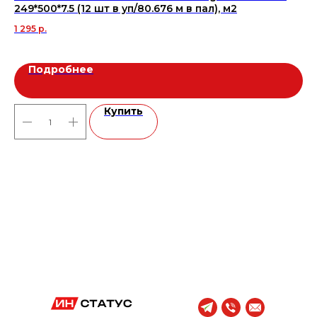
249*500*7.5 (12 шт в уп/80.676 м в пал), м2
по
1 295
р.
1 8
Подробнее
Купить