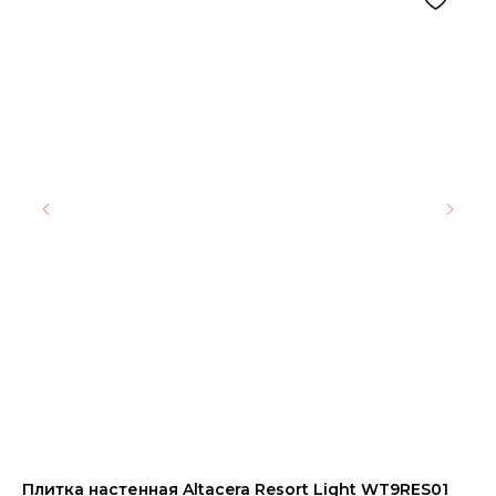
Плитка настенная Altacera Resort Light WT9RES01
Ке