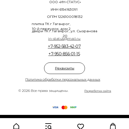
ООО «ИН-СТАТУС»
ИНН 6154163091
ОГРН 1226100018132
плитка ТК г.Таганрог,
10-й переулок, дом 2
двери ТК г.Таганрог, ул. Сызранова
,20
in-status@mail.ru
+7-952-583-42-07
+7-950-856-01-15
Реквизиты
Политика обработки персональных данных
© 2026 Все права защищены.
Разработка сайта
Tilda
Made on