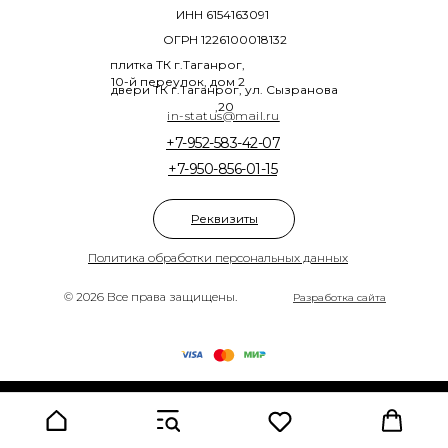
ИНН 6154163091
ОГРН 1226100018132
плитка ТК г.Таганрог,
10-й переулок, дом 2
двери ТК г.Таганрог, ул. Сызранова
,20
in-status@mail.ru
+7-952-583-42-07
+7-950-856-01-15
Реквизиты
Политика обработки персональных данных
© 2026 Все права защищены.
Разработка сайта
Tilda
Made on