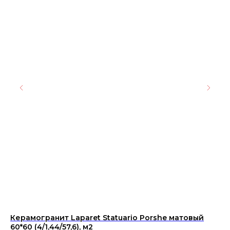
Керамогранит Laparet Statuario Porshe матовый
Пл
60*60 (4/1,44/57,6), м2
24