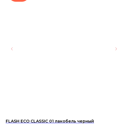
FLASH ECO CLASSIC 01 лакобель черный
Ке
ма