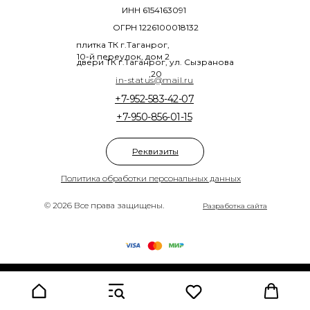
ИНН 6154163091
ОГРН 1226100018132
плитка ТК г.Таганрог,
10-й переулок, дом 2
двери ТК г.Таганрог, ул. Сызранова
,20
in-status@mail.ru
+7-952-583-42-07
+7-950-856-01-15
Реквизиты
Политика обработки персональных данных
© 2026 Все права защищены.
Разработка сайта
Tilda
Made on