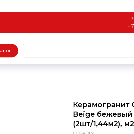
+
+7
алог
Керамогранит 
Beige бежевый
(2шт/1,44м2), м2
CERADIM