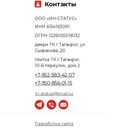
Контакты
ООО «ИН-СТАТУС»
ИНН 6154163091
ОГРН 1226100018132
двери ТК г.Таганрог, ул.
Сызранова ,20
плитка ТК г.Таганрог,
10-й переулок, дом 2
+7-952-583-42-07
+7-950-856-01-15
in-status@mail.ru
Разработка сайта