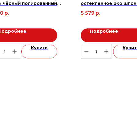
k чёрный полированный
остекленное Эко шпон
20 (2шт/1,44м2), м2
белый кипарис, зеркал
90
р.
5 579
р.
Подробнее
Подробнее
Купить
Купит