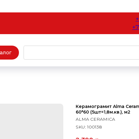
+
+7
алог
Керамограмит Alma Cera
60*60 (5шт=1,8м.кв.), м2
ALMA CERAMICA
SKU:
100138