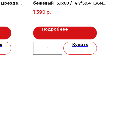
 Дрезден
бежевый 15,1х60 / 14.7*59.4 1,36м2,
SG1
о 800
м2
све
1 390
р.
1 0
м2
Подробнее
ь
Купить