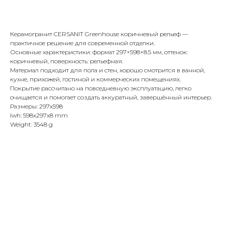
Купить
Керамогранит CERSANIT Greenhouse коричневый рельеф —
практичное решение для современной отделки.
Основные характеристики: формат 297×598×8.5 мм, оттенок:
коричневый, поверхность: рельефная.
Материал подходит для пола и стен, хорошо смотрится в ванной,
кухне, прихожей, гостиной и коммерческих помещениях.
Покрытие рассчитано на повседневную эксплуатацию, легко
очищается и помогает создать аккуратный, завершённый интерьер.
Размеры: 297x598
lwh: 598x297x8 mm
Weight: 3548 g