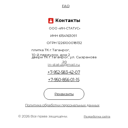
FAQ
Контакты
ООО «ИН-СТАТУС»
ИНН 6154163091
ОГРН 1226100018132
плитка ТК г.Таганрог,
10-й переулок, дом 2
двери ТК г.Таганрог, ул. Сызранова
,20
in-status@mail.ru
+7-952-583-42-07
+7-950-856-01-15
Реквизиты
Политика обработки персональных данных
© 2026 Все права защищены.
Разработка сайта