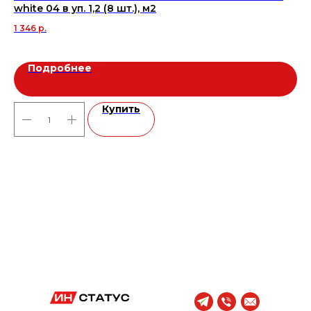
white 04 в уп. 1,2 (8 шт.), м2
По
1 346
р.
2 
Подробнее
Купить