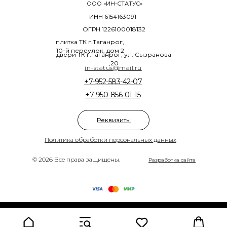
ООО «ИН-СТАТУС»
ИНН 6154163091
ОГРН 1226100018132
плитка ТК г.Таганрог,
10-й переулок, дом 2
двери ТК г.Таганрог, ул. Сызранова
,20
in-status@mail.ru
+7-952-583-42-07
+7-950-856-01-15
Реквизиты
Политика обработки персональных данных
© 2026 Все права защищены.
Разработка сайта
Tilda
Made on