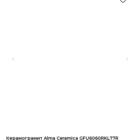
Керамограмит Alma Ceramica GFU6060RKL77R
Пл