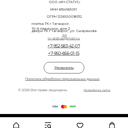
ООО «ИН-СТАТУС»
ИНН 6154163091
ОГРН 1226100018132
плитка ТК г.Таганрог,
10-й переулок, дом 2
двери ТК г.Таганрог, ул. Сызранова
,20
in-status@mail.ru
+7-952-583-42-07
+7-950-856-01-15
Реквизиты
Политика обработки персональных данных
© 2026 Все права защищены.
Разработка сайта
Tilda
Made on