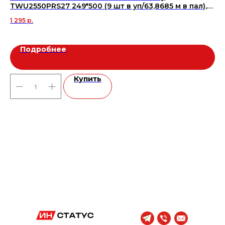
TWU2550PRS27 249*500 (9 шт в уп/63,8685 м в пал),
че
м2
1 295
р.
68
Подробнее
Купить