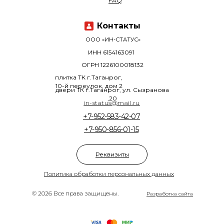
FAQ
Контакты
ООО «ИН-СТАТУС»
ИНН 6154163091
ОГРН 1226100018132
плитка ТК г.Таганрог,
10-й переулок, дом 2
двери ТК г.Таганрог, ул. Сызранова
,20
in-status@mail.ru
+7-952-583-42-07
+7-950-856-01-15
Реквизиты
Политика обработки персональных данных
© 2026 Все права защищены.
Разработка сайта