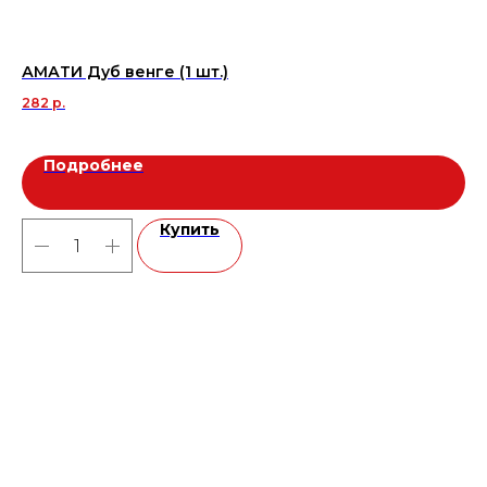
АМАТИ Дуб венге (1 шт.)
Ке
20
282
р.
2 
Подробнее
Купить