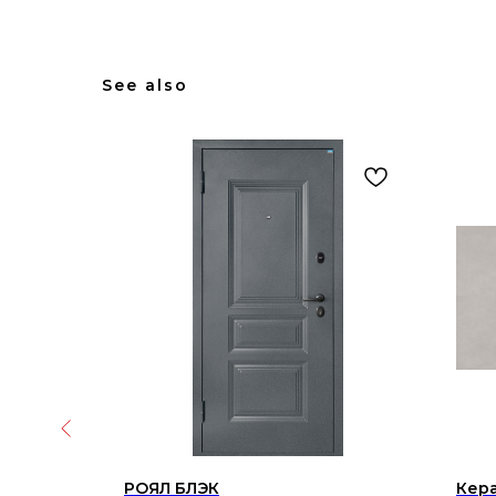
See also
amica
РОЯЛ БЛЭК
Кера