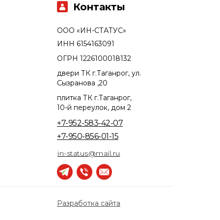
Контакты
ООО «ИН-СТАТУС»
ИНН 6154163091
ОГРН 1226100018132
двери ТК г.Таганрог, ул.
Сызранова ,20
плитка ТК г.Таганрог,
10-й переулок, дом 2
+7-952-583-42-07
+7-950-856-01-15
in-status@mail.ru
Разработка сайта