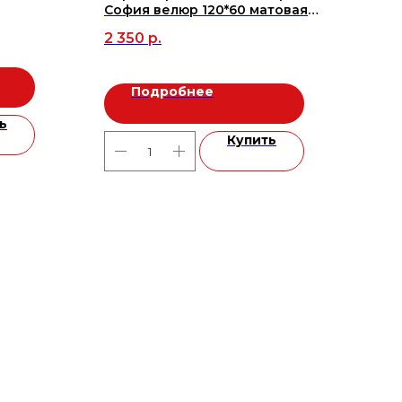
София велюр 120*60 матовая
659
(MR) (3шт/2,16м2), м2
2 350
р.
Подробнее
ь
Купить