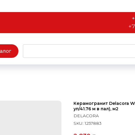
+
+7
алог
Керамогранит Delacora Wat
уп/41.76 м в пал), м2
DELACORA
SKU:
1257883