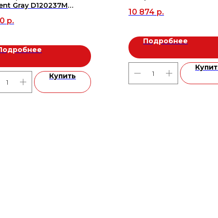
nt Gray D120237M
10 874
р.
1200*8, м2
50
р.
Подробнее
Подробнее
Купит
Купить