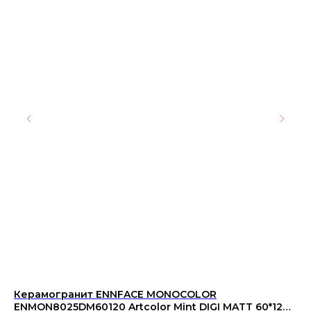
Керамогранит ENNFACE MONOCOLOR
Ке
ENMON8025DM60120 Artcolor Mint DIGI MATT 60*120
su