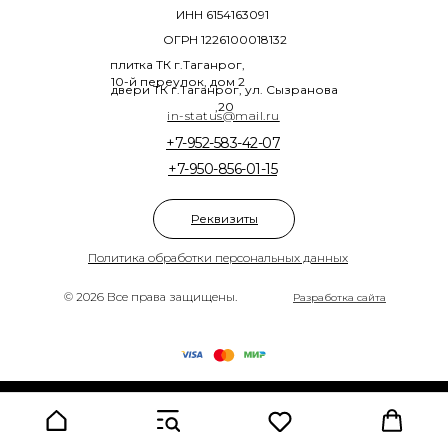
ИНН 6154163091
ОГРН 1226100018132
плитка ТК г.Таганрог,
10-й переулок, дом 2
двери ТК г.Таганрог, ул. Сызранова
,20
in-status@mail.ru
+7-952-583-42-07
+7-950-856-01-15
Реквизиты
Политика обработки персональных данных
© 2026 Все права защищены.
Разработка сайта
Tilda
Made on