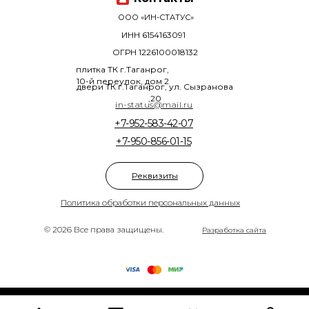
ООО «ИН-СТАТУС»
ИНН 6154163091
ОГРН 1226100018132
плитка ТК г.Таганрог,
10-й переулок, дом 2
двери ТК г.Таганрог, ул. Сызранова
,20
in-status@mail.ru
+7-952-583-42-07
+7-950-856-01-15
Реквизиты
Политика обработки персональных данных
© 2026 Все права защищены.
Разработка сайта