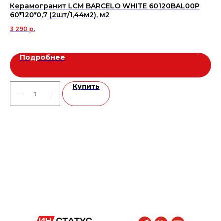
Керамогранит LCM BARCELO WHITE 60120BAL00P
Вх
60*120*0,7 (2шт/1,44м2), м2
Ак
3 290
р.
43
Подробнее
Купить