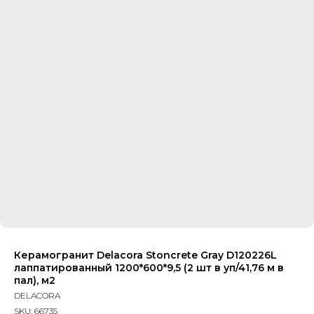
Керамогранит Delacora Stoncrete Gray D120226L
лаппатированный 1200*600*9,5 (2 шт в уп/41,76 м в
пал), м2
DELACORA
SKU:
66735