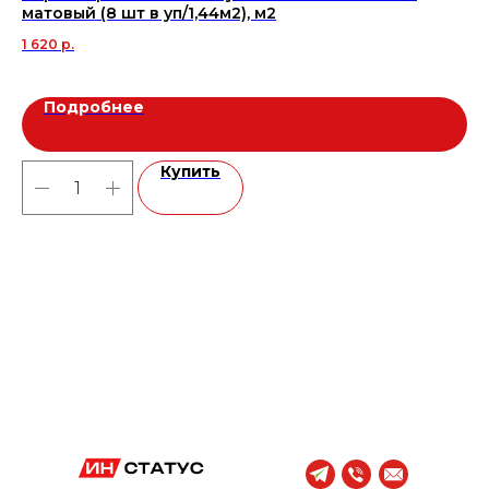
матовый (8 шт в уп/1,44м2), м2
ре
1 620
р.
1 6
Подробнее
Купить