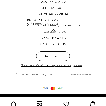
ООО «ИН-СТАТУС»
ИНН 6154163091
ОГРН 1226100018132
плитка ТК г.Таганрог,
10-й переулок, дом 2
двери ТК г.Таганрог, ул. Сызранова
,20
in-status@mail.ru
+7-952-583-42-07
+7-950-856-01-15
Реквизиты
Политика обработки персональных данных
© 2026 Все права защищены.
Разработка сайта
Tilda
Made on