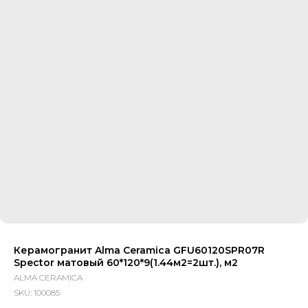
Керамогранит Alma Ceramica GFU60120SPR07R
Spector матовый 60*120*9(1.44м2=2шт.), м2
ALMA CERAMICA
SKU:
100085