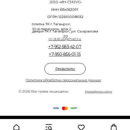
ООО «ИН-СТАТУС»
ИНН 6154163091
ОГРН 1226100018132
плитка ТК г.Таганрог,
10-й переулок, дом 2
двери ТК г.Таганрог, ул. Сызранова
,20
in-status@mail.ru
+7-952-583-42-07
+7-950-856-01-15
Реквизиты
Политика обработки персональных данных
© 2026 Все права защищены.
Разработка сайта
Tilda
Made on