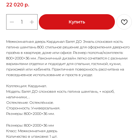
22 020
р.
Купить
Межкомнатная дверь Кардинал Багет ДО Эмаль слоновая кость
патина шампань 800. стильное решение для оформления дверного
проёма в квартире, доме или офисе. Размер полотна/комплекта:
800×2000×36 мм. Лаконичный дизайн легко сочетается с разными
вариантами отделки и подходит для спальни, гостиной, кухни,
прихожей или кабинета. Практичная поверхность рассчитана на
повседневное использование и проста в уходе.
Коллекция: Кардинал.
Модель: Багет ДО слоновая кость патина шампань, + короб,
наличники, ..
Остекление: Остеклённое.
Сторонность: Универсальная.
Размеры: 800×2000×36 мм.
Размеры: 800×2000×36 мм
Класс: Межкомнатная дверь
Количество в упаковке: 1 шт.