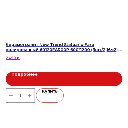
Керамогранит New Trend Statuario Faro
Ке
полированный 60120FAR00P 600*1200 (3шт/2,16м2),
60
м2
2 490
р.
1 1
Подробнее
Купить