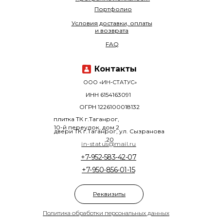
Портфолио
Условия доставки, оплаты
и возврата
FAQ
Контакты
ООО «ИН-СТАТУС»
ИНН 6154163091
ОГРН 1226100018132
плитка ТК г.Таганрог,
10-й переулок, дом 2
двери ТК г.Таганрог, ул. Сызранова
,20
in-status@mail.ru
+7-952-583-42-07
+7-950-856-01-15
Реквизиты
Политика обработки персональных данных