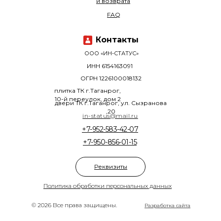
и возврата
FAQ
Контакты
ООО «ИН-СТАТУС»
ИНН 6154163091
ОГРН 1226100018132
плитка ТК г.Таганрог,
10-й переулок, дом 2
двери ТК г.Таганрог, ул. Сызранова
,20
in-status@mail.ru
+7-952-583-42-07
+7-950-856-01-15
Реквизиты
Политика обработки персональных данных
© 2026 Все права защищены.
Разработка сайта