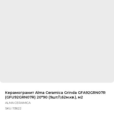
Керамогранит Alma Ceramica Grinda GFA92GRN07R
(GFU92GRN07R) 20*90 (9шт/1,62м.кв.), м2
ALMA CERAMICA
SKU:
113622