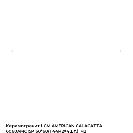
Керамогранит LCM AMERICAN CALACATTA
Ке
6060AMC15P 60*60(1.44м2=4шт.), м2
гр