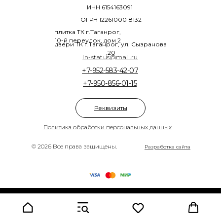
ИНН 6154163091
ОГРН 1226100018132
плитка ТК г.Таганрог,
10-й переулок, дом 2
двери ТК г.Таганрог, ул. Сызранова
,20
in-status@mail.ru
+7-952-583-42-07
+7-950-856-01-15
Реквизиты
Политика обработки персональных данных
© 2026 Все права защищены.
Разработка сайта
Tilda
Made on