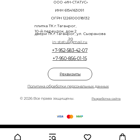
ООО «ИН-СТАТУС»
ИНН 6154163091
ОГРН 1226100018132
плитка ТК г.Таганрог,
10-й переулок, дом 2
двери ТК г.Таганрог, ул. Сызранова
,20
in-status@mail.ru
+7-952-583-42-07
+7-950-856-01-15
Реквизиты
Политика обработки персональных данных
© 2026 Все права защищены.
Разработка сайта
Tilda
Made on