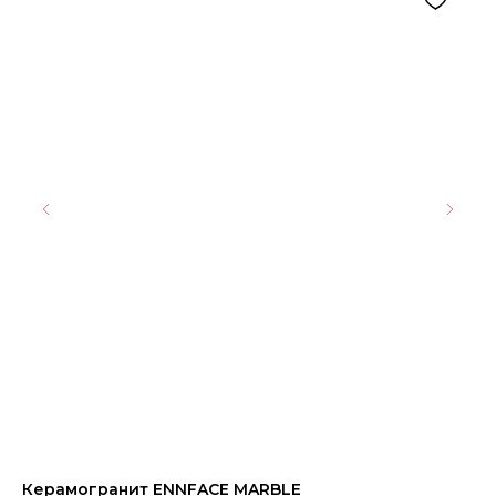
Керамогранит ENNFACE MARBLE
Ру