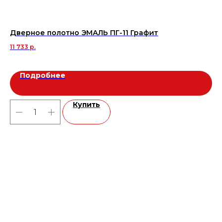
Дверное полотно ЭМАЛЬ ПГ-11 Графит
ЭМ
11 733
р.
6 
Подробнее
Купить