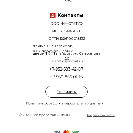
FAQ
Контакты
ООО «ИН-СТАТУС»
ИНН 6154163091
ОГРН 1226100018132
плитка ТК г.Таганрог,
10-й переулок, дом 2
двери ТК г.Таганрог, ул. Сызранова
,20
in-status@mail.ru
+7-952-583-42-07
+7-950-856-01-15
Реквизиты
Политика обработки персональных данных
© 2026 Все права защищены.
Разработка сайта