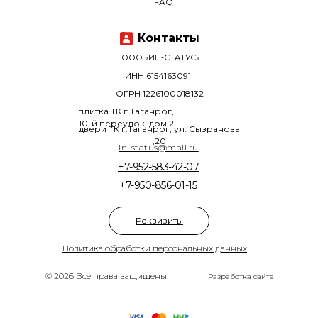
FAQ
Контакты
ООО «ИН-СТАТУС»
ИНН 6154163091
ОГРН 1226100018132
плитка ТК г.Таганрог,
10-й переулок, дом 2
двери ТК г.Таганрог, ул. Сызранова
,20
in-status@mail.ru
+7-952-583-42-07
+7-950-856-01-15
Реквизиты
Политика обработки персональных данных
© 2026 Все права защищены.
Разработка сайта