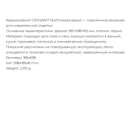
Купить
Керамогранит CERSANIT Northwood серый — практичное решение
для современной отделки.
Основные характеристики: формат 185×598×8.5 мм, оттенок: серый.
Материал подходит для пола и стен, хорошо смотрится в ванной,
кухне, прихожей, гостиной и коммерческих помещениях.
Покрытие рассчитано на повседневную эксплуатацию, легко
очищается и помогает создать аккуратный, завершённый интерьер.
Размеры: 185x598
lwh: 598x185x8 mm
Weight: 2210 g